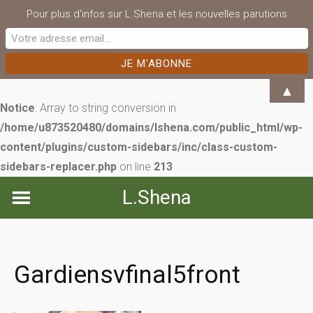
Pour plus d'infos sur L.Shena et les nouvelles parutions
▲
Notice
: Array to string conversion in
/home/u873520480/domains/lshena.com/public_html/wp-
content/plugins/custom-sidebars/inc/class-custom-
sidebars-replacer.php
on line
213
Skip
L.Shena
to
content
Gardiensvfinal5front