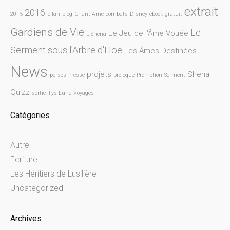
extrait
2016
2015
bilan
blog
Chant Âme
combats
Disney
ebook gratuit
Gardiens de Vie
Le
Le Jeu de l'Âme Vouée
L.Shena
Serment sous l'Arbre d'Hoe
Les Âmes Destinées
News
projets
Shena
persos
Presse
prologue
Promotion
Serment
Quizz
sortie
Tys Lune
Voyages
Catégories
Autre
Ecriture
Les Héritiers de Lusilière
Uncategorized
Archives