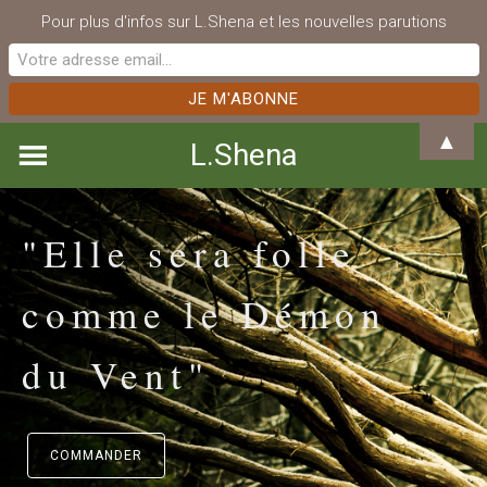
Pour plus d'infos sur L.Shena et les nouvelles parutions
Skip
▲
L.Shena
to
content
"Elle sera folle
comme le Démon
du Vent"
COMMANDER