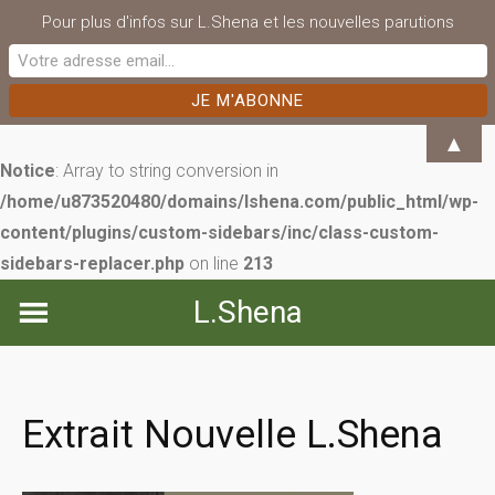
Pour plus d'infos sur L.Shena et les nouvelles parutions
▲
Notice
: Array to string conversion in
/home/u873520480/domains/lshena.com/public_html/wp-
content/plugins/custom-sidebars/inc/class-custom-
sidebars-replacer.php
on line
213
Skip
L.Shena
to
content
Extrait Nouvelle L.Shena