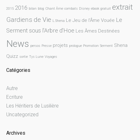
extrait
2016
2015
bilan
blog
Chant Âme
combats
Disney
ebook gratuit
Gardiens de Vie
Le
Le Jeu de l'Âme Vouée
L.Shena
Serment sous l'Arbre d'Hoe
Les Âmes Destinées
News
projets
Shena
persos
Presse
prologue
Promotion
Serment
Quizz
sortie
Tys Lune
Voyages
Catégories
Autre
Ecriture
Les Héritiers de Lusilière
Uncategorized
Archives