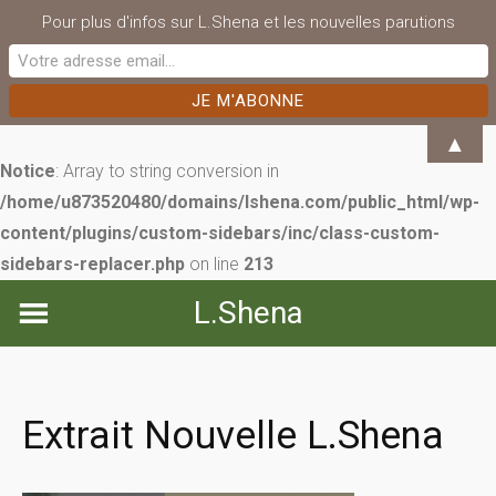
Pour plus d'infos sur L.Shena et les nouvelles parutions
▲
Notice
: Array to string conversion in
/home/u873520480/domains/lshena.com/public_html/wp-
content/plugins/custom-sidebars/inc/class-custom-
sidebars-replacer.php
on line
213
Skip
L.Shena
to
content
Extrait Nouvelle L.Shena