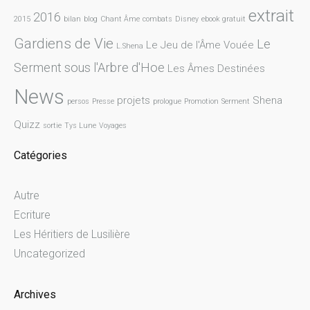
extrait
2016
2015
bilan
blog
Chant Âme
combats
Disney
ebook gratuit
Gardiens de Vie
Le
Le Jeu de l'Âme Vouée
L.Shena
Serment sous l'Arbre d'Hoe
Les Âmes Destinées
News
projets
Shena
persos
Presse
prologue
Promotion
Serment
Quizz
sortie
Tys Lune
Voyages
Catégories
Autre
Ecriture
Les Héritiers de Lusilière
Uncategorized
Archives