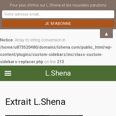
Pour plus d'infos sur L.Shena et les nouvelles parutions
▲
Notice
: Array to string conversion in
/home/u873520480/domains/lshena.com/public_html/wp-
content/plugins/custom-sidebars/inc/class-custom-
sidebars-replacer.php
on line
213
Skip
L.Shena
to
content
Extrait L.Shena