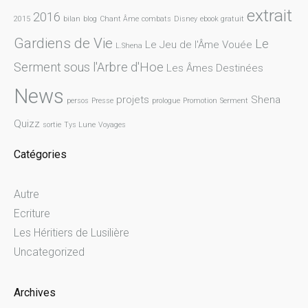
extrait
2016
2015
bilan
blog
Chant Âme
combats
Disney
ebook gratuit
Gardiens de Vie
Le
Le Jeu de l'Âme Vouée
L.Shena
Serment sous l'Arbre d'Hoe
Les Âmes Destinées
News
projets
Shena
persos
Presse
prologue
Promotion
Serment
Quizz
sortie
Tys Lune
Voyages
Catégories
Autre
Ecriture
Les Héritiers de Lusilière
Uncategorized
Archives