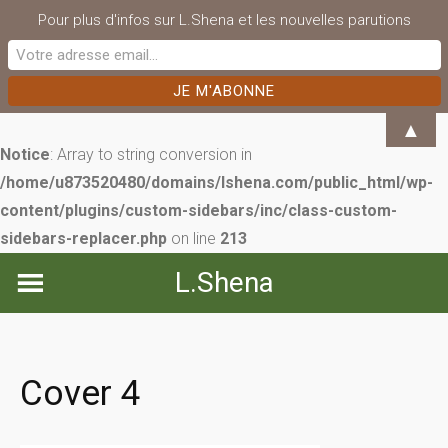
Pour plus d'infos sur L.Shena et les nouvelles parutions
▲
Notice
: Array to string conversion in
/home/u873520480/domains/lshena.com/public_html/wp-
content/plugins/custom-sidebars/inc/class-custom-
sidebars-replacer.php
on line
213
Skip
L.Shena
to
content
Cover 4