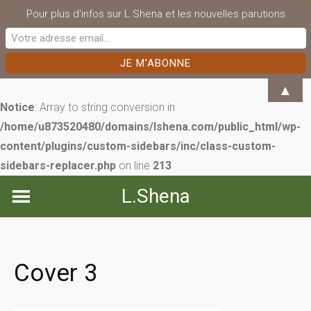
Pour plus d'infos sur L.Shena et les nouvelles parutions
▲
Notice
: Array to string conversion in
/home/u873520480/domains/lshena.com/public_html/wp-
content/plugins/custom-sidebars/inc/class-custom-
sidebars-replacer.php
on line
213
Skip
L.Shena
to
content
Cover 3