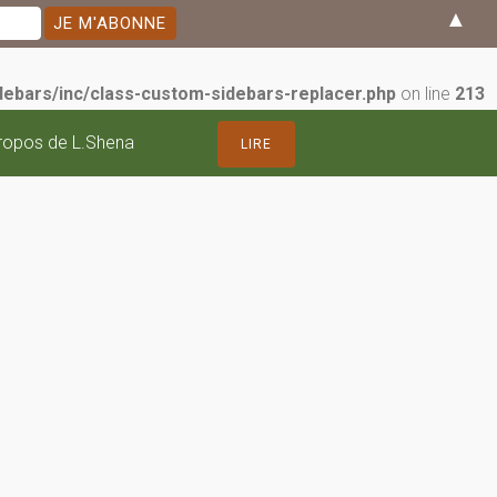
▲
ebars/inc/class-custom-sidebars-replacer.php
on line
213
ropos de L.Shena
LIRE