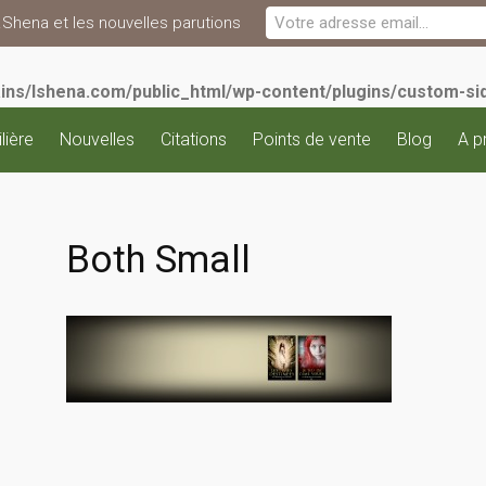
L.Shena et les nouvelles parutions
s/lshena.com/public_html/wp-content/plugins/custom-sid
lière
Nouvelles
Citations
Points de vente
Blog
A p
Both Small