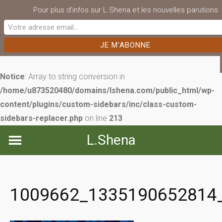
Pour plus d'infos sur L.Shena et les nouvelles parutions
Notice
: Array to string conversion in
/home/u873520480/domains/lshena.com/public_html/wp-
content/plugins/custom-sidebars/inc/class-custom-
sidebars-replacer.php
on line
213
Skip
L.Shena
to
content
1009662_1335190652814_