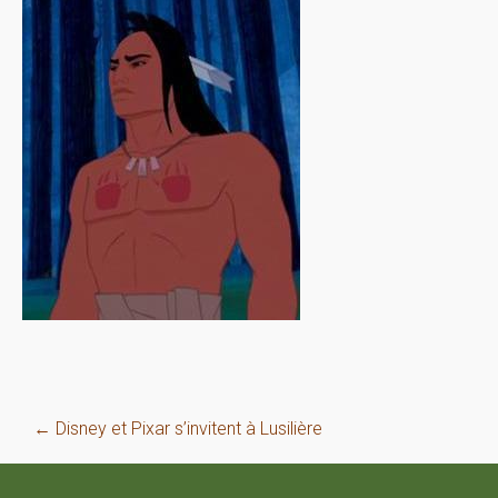
Post
←
Disney et Pixar s’invitent à Lusilière
navigation